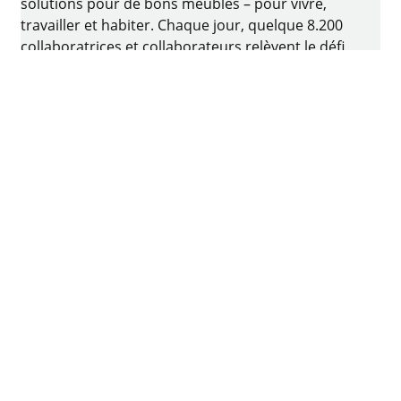
solutions pour de bons meubles – pour vivre,
travailler et habiter. Chaque jour, quelque 8.200
collaboratrices et collaborateurs relèvent le défi
consistant à développer de la quincaillerie
intelligente pour ameublement. Le berceau de
l’entreprise familiale est situé à Kirchlengern, en
Allemagne.
Facebook
Instagram
YouTube
linkedin
houzz
Imprimer
Protection des données
Conditions d'utilisation
CGV