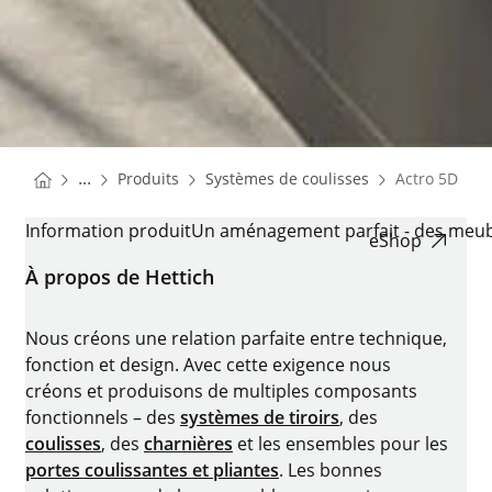
You are here:
Homepage
Homepage
...
Produits
Systèmes de coulisses
Actro 5D
Homepage
ACTRO 5D
Information produit
Un aménagement parfait - des meubl
eShop
À propos de Hettich
Nous créons une relation parfaite entre technique,
fonction et design. Avec cette exigence nous
créons et produisons de multiples composants
fonctionnels – des
systèmes de tiroirs
, des
coulisses
, des
charnières
et les ensembles pour les
portes coulissantes et pliantes
. Les bonnes