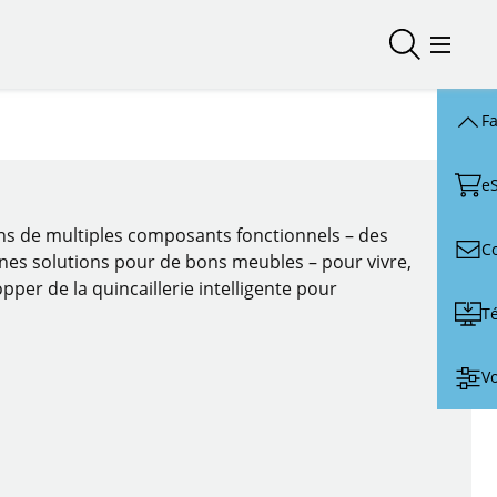
Ouvrir/fer
Ouvrir
Fa
e
ons de multiples composants fonctionnels – des
C
nnes solutions pour de bons meubles – pour vivre,
pper de la quincaillerie intelligente pour
T
Vo