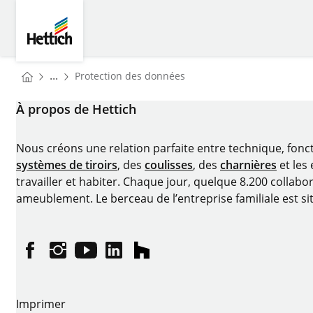
Skip to main content
Skip to page footer
Hettich
You are here:
...
Protection des données
Homepage
À propos de Hettich
Nous créons une relation parfaite entre technique, fonc
systèmes de tiroirs
, des
coulisses
, des
charnières
et les
travailler et habiter. Chaque jour, quelque 8.200 collabor
ameublement. Le berceau de l’entreprise familiale est si
Facebook
Instagram
YouTube
linkedin
houzz
Imprimer