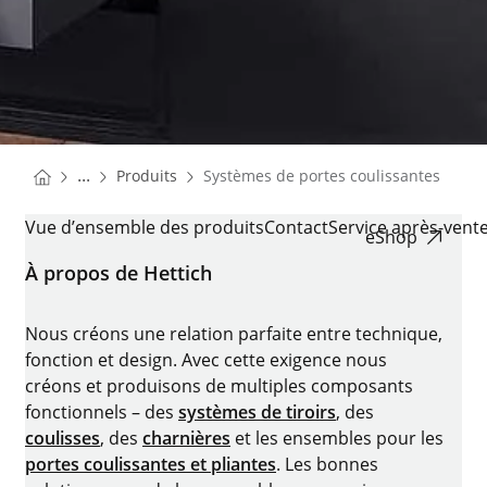
You are here:
Homepage
...
Produits
Systèmes de portes coulissantes
Homepage
SYSTÈMES DE PORTES COULISSANTES
Vue d’ensemble des produits
Contact
Service après-vente
eShop
À propos de Hettich
Nous créons une relation parfaite entre technique,
fonction et design. Avec cette exigence nous
créons et produisons de multiples composants
fonctionnels – des
systèmes de tiroirs
, des
coulisses
, des
charnières
et les ensembles pour les
portes coulissantes et pliantes
. Les bonnes