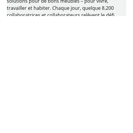
solutions pour de bons meubles – pour vivre,
travailler et habiter. Chaque jour, quelque 8.200
collaboratrices et collaborateurs relèvent le défi
consistant à développer de la quincaillerie
intelligente pour ameublement. Le berceau de
l’entreprise familiale est situé à Kirchlengern, en
Allemagne.
Facebook
Instagram
YouTube
linkedin
houzz
Imprimer
Protection des données
Conditions d'utilisation
CGV