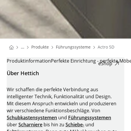
You are here:
Startseite
Startseite
...
Produkte
Führungssysteme
Actro 5D
Startseite
ACTRO 5D
Produktinformation
Perfekte Einrichtung - perfekte Möbe
eShop
Über Hettich
Wir schaffen die perfekte Verbindung aus
intelligenter Technik, Funktionalität und Design.
Mit diesem Anspruch entwickeln und produzieren
wir verschiedene Funktionsbeschläge. Von
Schubkastensystemen
und
Führungssystemen
über
Scharniere
bis hin zu
Schiebe-
und