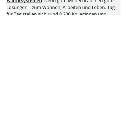
Falttürsystemen
. Denn gute Möbel brauchen gute
Lösungen – zum Wohnen, Arbeiten und Leben. Tag
für Tag stellen sich rund 8.200 Kolleginnen und
Kollegen der Herausforderung, intelligente Technik
für Möbel zu entwickeln. Die Heimat des
Familienunternehmens ist Kirchlengern,
Deutschland.
Facebook
Instagram
YouTube
linkedin
XING
Impressum
Datenschutz
Nutzungsbedingungen
AGB