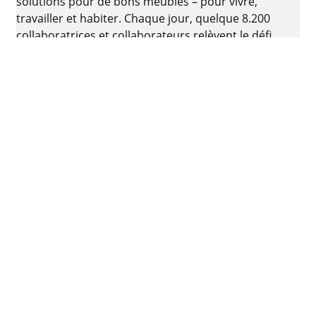
solutions pour de bons meubles – pour vivre,
travailler et habiter. Chaque jour, quelque 8.200
collaboratrices et collaborateurs relèvent le défi
consistant à développer de la quincaillerie
intelligente pour ameublement. Le berceau de
l’entreprise familiale est situé à Kirchlengern, en
Allemagne.
Facebook
Instagram
YouTube
linkedin
houzz
Imprimer
Protection des données
Conditions d'utilisation
CGV