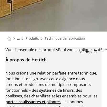
You are here:
Homepage
...
Produits
Technique de fabrication
Homepage
TECHNIQUE DE FABRICATION
Vue d’ensemble des produits
Paul vous explique tout
Ser
eShop
À propos de Hettich
Nous créons une relation parfaite entre technique,
fonction et design. Avec cette exigence nous
créons et produisons de multiples composants
fonctionnels – des
systèmes de tiroirs
, des
coulisses
, des
charnières
et les ensembles pour les
portes coulissantes et pliantes
. Les bonnes