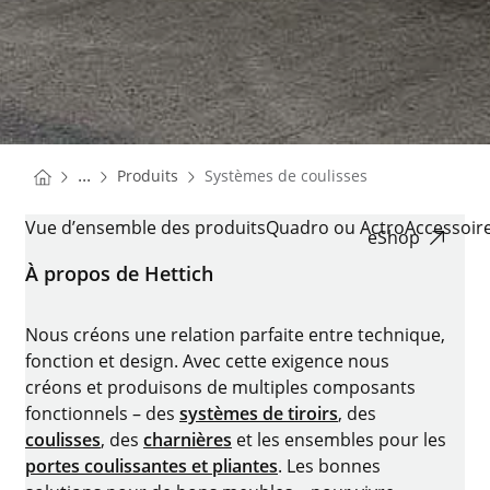
You are here:
Homepage
...
Produits
Systèmes de coulisses
Homepage
SYSTÈMES DE COULISSES
Vue d’ensemble des produits
Quadro ou Actro
Accessoir
eShop
À propos de Hettich
Nous créons une relation parfaite entre technique,
fonction et design. Avec cette exigence nous
créons et produisons de multiples composants
fonctionnels – des
systèmes de tiroirs
, des
coulisses
, des
charnières
et les ensembles pour les
portes coulissantes et pliantes
. Les bonnes