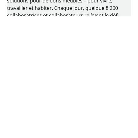
solutions pour de bons meubles – pour vivre,
travailler et habiter. Chaque jour, quelque 8.200
collaboratrices et collaborateurs relèvent le défi
consistant à développer de la quincaillerie
intelligente pour ameublement. Le berceau de
l’entreprise familiale est situé à Kirchlengern, en
Allemagne.
Facebook
Instagram
YouTube
linkedin
houzz
Imprimer
Protection des données
Conditions d'utilisation
CGV