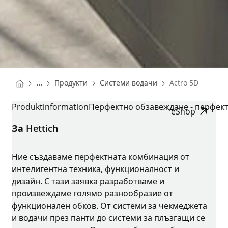
You are here:
Homepage
Homepage
...
Продукти
Системи водачи
Actro 5D
Homepage
ACTRO 5D
Produktinformation
Перфектно обзавеждане - перфек
eShop
За Hettich
Ние създаваме перфектната комбинация от
интелигентна техника, функционалност и
дизайн. С тази заявка разработваме и
произвеждаме голямо разнообразие от
функционален обков. От системи за чекмеджета
и водачи през панти до системи за плъзгащи се