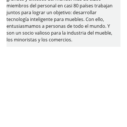
miembros del personal en casi 80 países trabajan
juntos para lograr un objetivo: desarrollar
tecnología inteligente para muebles. Con ello,
entusiasmamos a personas de todo el mundo. Y
son un socio valioso para la industria del mueble,
los minoristas y los comercios.
La marca Hettich representa valores consistentes:
calidad e innovación. Para la fiabilidad y la cercanía
a los clientes. A pesar de nuestro tamaño y
relevancia internacional, Hettich ha sido un
negocio familiar. Independientemente de los
inversionistas, tenemos una mano libre para dar
forma a nuestro futuro con un enfoque en el
elemento humano y la sostenibilidad.
Facebook
Instagram
YouTube
linkedin
houzz