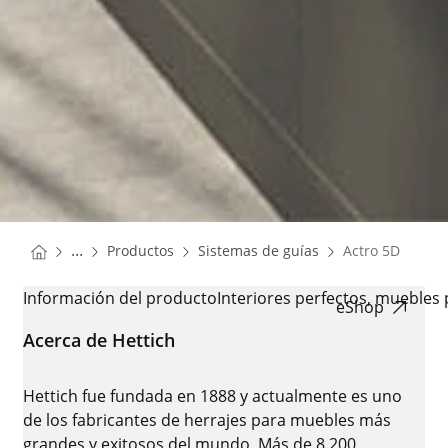
You are here:
Homepage
Homepage
...
Productos
Sistemas de guías
Actro 5D
Homepage
ACTRO 5D
Información del producto
Interiores perfectos, muebles 
eShop
Acerca de Hettich
Hettich fue fundada en 1888 y actualmente es uno
de los fabricantes de herrajes para muebles más
grandes y exitosos del mundo. Más de 8.200