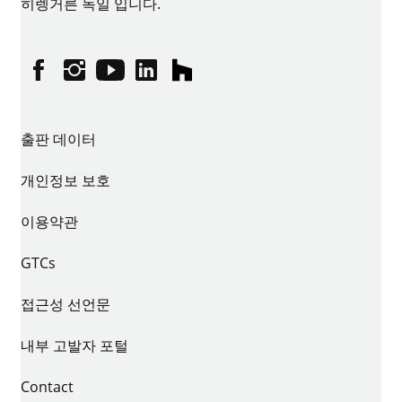
히렝거른 독일 입니다.
페이스북
인스타그램
유튜브
링크드인
houzz
출판 데이터
개인정보 보호
이용약관
GTCs
접근성 선언문
내부 고발자 포털
Contact