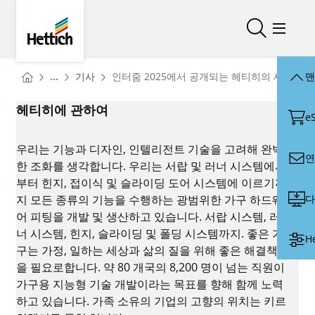
Skip to main content
Skip to page footer
Hettich
검색 열기/
메뉴 
You are here:
Homepage
...
기사
인터줌 2025에서 공개되는 헤티히의 새로운 
맨
Homepage
헤티히에 관하여
e
우리는 기능과 디자인, 인텔리전트 기술을 고려해 완벽
연
한 조화를 생각합니다. 우리는 서랍 및 러너 시스템에서
부터 힌지, 접이식 및 슬라이딩 도어 시스템에 이르기까
다
지 모든 종류의 기능을 수행하는 광범위한 가구 하드웨
어 피팅을 개발 및 생산하고 있습니다. 서랍 시스템, 러
너 시스템, 힌지, 슬라이딩 및 폴딩 시스템까지. 좋은 가
H
구는 가정, 일하는 세상과 삶의 질을 위해 좋은 해결책
을 필요로합니다. 약 80 개국의 8,200 명이 넘는 직원이
가구용 지능형 기술 개발이라는 목표를 향해 함께 노력
하고 있습니다. 가족 소유의 기업의 고향의 위치는 키르