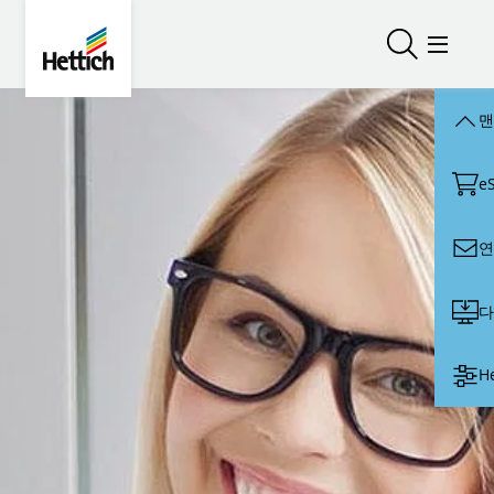
Skip to main content
Skip to page footer
Hettich
검색 열기/
메뉴 
맨
e
연
다
H