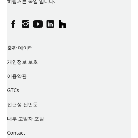
히렝거른 독일 입니다.
페이스북
인스타그램
유튜브
링크드인
houzz
출판 데이터
개인정보 보호
이용약관
GTCs
접근성 선언문
내부 고발자 포털
Contact