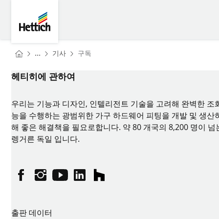
Skip to main content
Skip to page footer
Hettich
You are here:
Homepage
...
기사
구독
Homepage
헤티히에 관하여
우리는 기능과 디자인, 인텔리전트 기술을 고려해 완벽한 조화
능을 수행하는 광범위한 가구 하드웨어 피팅을 개발 및 생산하고
해 좋은 해결책을 필요로합니다. 약 80 개국의 8,200 명
렝거른 독일 입니다.
페이스북
인스타그램
유튜브
링크드인
houzz
출판 데이터