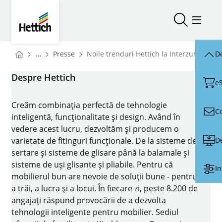
Skip to main content
Skip to page footer
Hettich
Deschidere
Deschi
You are here:
Homepage
...
Presse
Noile trenduri Hettich la Interzum 2025:
De
Homepage
Despre Hettich
e
Creăm combinația perfectă de tehnologie
C
inteligentă, funcționalitate și design. Având în
vedere acest lucru, dezvoltăm și producem o
D
varietate de fitinguri funcționale. De la sisteme de
sertare și sisteme de glisare până la balamale și
sisteme de uși glisante și pliabile. Pentru că
In
mobilierul bun are nevoie de soluții bune - pentru
a trăi, a lucra și a locui. În fiecare zi, peste 8.200 de
angajați răspund provocării de a dezvolta
tehnologii inteligente pentru mobilier. Sediul