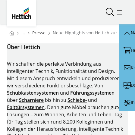
Skip to main content
Skip to page footer
Hettich
Suche öffn
Menü ö
You are here:
Startseite
...
Presse
Neue Highlights von Hettich zur interzu
N
Startseite
Über Hettich
H
Wir schaffen die perfekte Verbindung aus
K
intelligenter Technik, Funktionalität und Design.
Mit diesem Anspruch entwickeln und produzieren
D
wir verschiedene Funktionsbeschläge. Von
Schubkastensystemen
und
Führungssystemen
über
Scharniere
bis hin zu
Schiebe-
und
Ih
Falttürsystemen
. Denn gute Möbel brauchen gute
Lösungen – zum Wohnen, Arbeiten und Leben. Tag
für Tag stellen sich rund 8.200 Kolleginnen und
Kollegen der Herausforderung, intelligente Technik