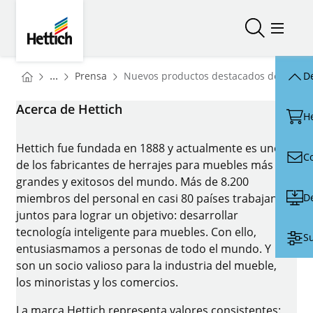
Skip to main content
Skip to page footer
Hettich
Abrir/cerr
Abrir/
You are here:
Homepage
...
Prensa
Nuevos productos destacados de Hettic
De
Homepage
Acerca de Hettich
H
Hettich fue fundada en 1888 y actualmente es uno
C
de los fabricantes de herrajes para muebles más
grandes y exitosos del mundo. Más de 8.200
D
miembros del personal en casi 80 países trabajan
juntos para lograr un objetivo: desarrollar
tecnología inteligente para muebles. Con ello,
Su
entusiasmamos a personas de todo el mundo. Y
son un socio valioso para la industria del mueble,
los minoristas y los comercios.
La marca Hettich representa valores consistentes: