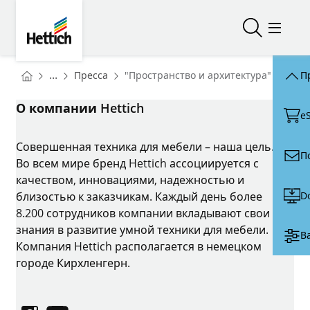
Skip to main content
Skip to page footer
Hettich
Открыть/з
Откры
You are here:
Homepage
...
Пресса
"Пространство и архитектура" от Hett
П
Homepage
О компании Hettich
e
Совершенная техника для мебели – наша цель.
П
Во всем мире бренд Hettich ассоциируется с
качеством, инновациями, надежностью и
D
близостью к заказчикам. Каждый день более
8.200 сотрудников компании вкладывают свои
знания в развитие умной техники для мебели.
В
Компания Hettich располагается в немецком
городе Кирхленгерн.