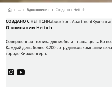
You are here:
Homepage
...
Вдохновение
Создано с Hettich
Homepage
СОЗДАНО С HETTICH
Habourfront Apartment
Кухня в а
О компании Hettich
Совершенная техника для мебели – наша цель. Во вс
Каждый день более 8.200 сотрудников компании вкла
городе Кирхленгерн.
Instagram
YouTube
Выходные данные
Защита данных