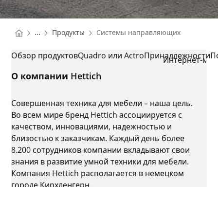
You are here:
Homepage
...
Продукты
Системы направляющих
Homepage
СИСТЕМЫ НАПРАВЛЯЮЩИХ
Обзор продуктов
Quadro или Actro
Принадлежности
П
Интернет-маг
О компании Hettich
Совершенная техника для мебели – наша цель.
Во всем мире бренд Hettich ассоциируется с
качеством, инновациями, надежностью и
близостью к заказчикам. Каждый день более
8.200 сотрудников компании вкладывают свои
знания в развитие умной техники для мебели.
Компания Hettich располагается в немецком
городе Кирхленгерн.