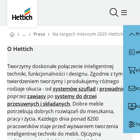
Skip to main content
Skip to page footer
Hettich
Otwórz/zam
Otwórz
You are here:
Homepage
...
Prasa
Na targach interzum 2025 Hettich pokaże 
P
Homepage
O Hettich
e
Tworzymy doskonałe połączenie inteligentnej
e
techniki, funkcjonalności i designu. Zgodnie z tym
twierdzeniem tworzymy i produkujemy różnego
K
rodzaje okucia - od
systemów szuflad
i
prowadnic
poprzez
zawiasy
po
systemy do drzwi
przesuwnych i składanych
. Dobre meble
Ka
potrzebują dobrych rozwiązań do mieszkania,
pracy i życia. Każdego dnia ponad 8200
Tw
pracowników staje przed wyzwaniem tworzenia
inteligentnej techniki do mebli. Ojczyzną