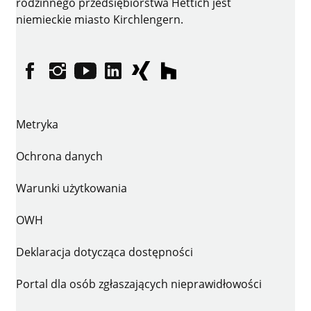
rodzinnego przedsiębiorstwa Hettich jest
niemieckie miasto Kirchlengern.
facebooku
instagramie
YouTube
LinkedIn
XING
houzz
Metryka
Ochrona danych
Warunki użytkowania
OWH
Deklaracja dotycząca dostępności
Portal dla osób zgłaszających nieprawidłowości