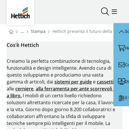
Skip to main content
Skip to page footer
Hettich
Aprire/chiu
Menu d
You are here:
Homepage
...
Stampa
Hettich presenta il futuro della tecnica
Sc
Homepage
Cos’è Hettich
H
Creiamo la perfetta combinazione di tecnologia,
C
funzionalità e design intelligente. Avendo cura di
questo sviluppiamo e produciamo una vasta
D
gamma di articoli, dai
sistemi per guide
e
cassetti
alle
cerniere
,
alla ferramenta per ante scorrevoli e
a libro.
I mobili di un certo livello richiedono
Il
soluzioni altrettanto ricercate per la casa, il lavoro
e la vita. Giorno dopo giorno 8.200 collaboratrici e
collaboratori affrontano la sfida di sviluppare
tecniche sempre più intelligenti per il mobile. La