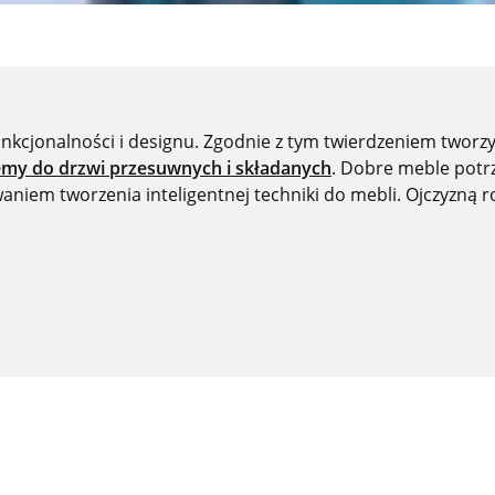
funkcjonalności i designu. Zgodnie z tym twierdzeniem twor
emy do drzwi przesuwnych i składanych
. Dobre meble potrz
iem tworzenia inteligentnej techniki do mebli. Ojczyzną r