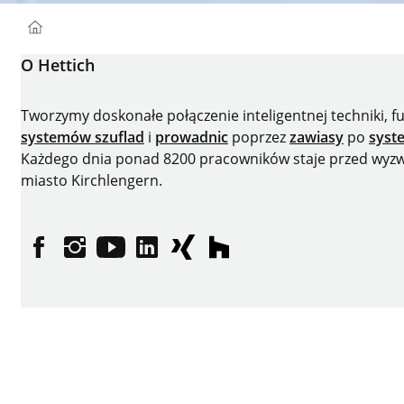
You are here:
Homepage
O Hettich
Tworzymy doskonałe połączenie inteligentnej techniki, 
systemów szuflad
i
prowadnic
poprzez
zawiasy
po
syst
Każdego dnia ponad 8200 pracowników staje przed wyzwan
miasto Kirchlengern.
facebooku
instagramie
YouTube
LinkedIn
XING
houzz
Metryka
Ochrona danych
Warunki użytkowania