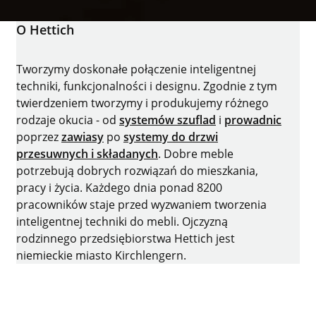
O Hettich
Tworzymy doskonałe połączenie inteligentnej
techniki, funkcjonalności i designu. Zgodnie z tym
twierdzeniem tworzymy i produkujemy różnego
rodzaje okucia - od
systemów szuflad
i
prowadnic
poprzez
zawiasy
po
systemy do drzwi
przesuwnych i składanych
. Dobre meble
potrzebują dobrych rozwiązań do mieszkania,
pracy i życia. Każdego dnia ponad 8200
pracowników staje przed wyzwaniem tworzenia
inteligentnej techniki do mebli. Ojczyzną
rodzinnego przedsiębiorstwa Hettich jest
niemieckie miasto Kirchlengern.
facebooku
instagramie
YouTube
LinkedIn
XING
houzz