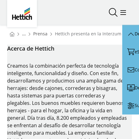
Skip to main content
Skip to page footer
Hettich
Abrir/cerr
Abrir/
You are here:
Homepage
...
Prensa
Hettich presenta en la Interzum 2025 el
De
Homepage
Acerca de Hettich
e
Creamos la combinación perfecta de tecnología
C
inteligente, funcionalidad y diseño. Con este fin,
desarrollamos y producimos una amplia gama de
D
herrajes: desde cajones, correderas y bisagras,
hasta sistemas para puertas correderas y
plegables. Los buenos muebles requieren buenos
Su
herrajes - para el hogar, la oficina y la vida en
general. Día tras día, 8.200 empleados y empleadas
se enfrentan al desafío de desarrollar tecnología
inteligente para muebles. La empresa familiar