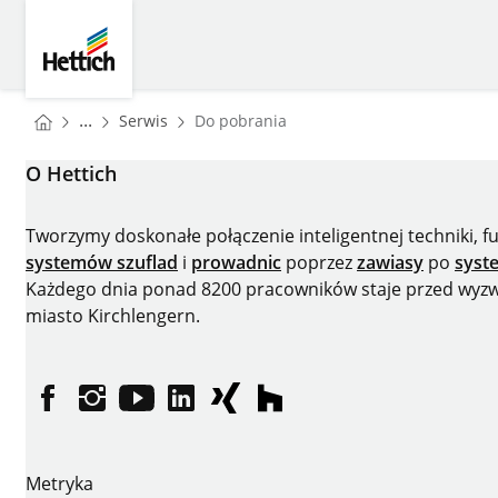
Skip to main content
Skip to page footer
Hettich
You are here:
Homepage
...
Serwis
Do pobrania
Homepage
O Hettich
Tworzymy doskonałe połączenie inteligentnej techniki, 
systemów szuflad
i
prowadnic
poprzez
zawiasy
po
syst
Każdego dnia ponad 8200 pracowników staje przed wyzwan
miasto Kirchlengern.
facebooku
instagramie
YouTube
LinkedIn
XING
houzz
Metryka