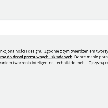
funkcjonalności i designu. Zgodnie z tym twierdzeniem twor
emy do drzwi przesuwnych i składanych
. Dobre meble potrz
iem tworzenia inteligentnej techniki do mebli. Ojczyzną r