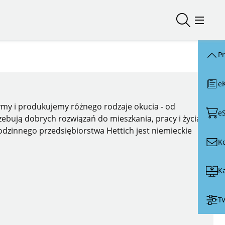
Otwórz/zam
Otwórz
P
e
zymy i produkujemy różnego rodzaje okucia - od
e
ebują dobrych rozwiązań do mieszkania, pracy i życia.
odzinnego przedsiębiorstwa Hettich jest niemieckie
K
Ka
Tw