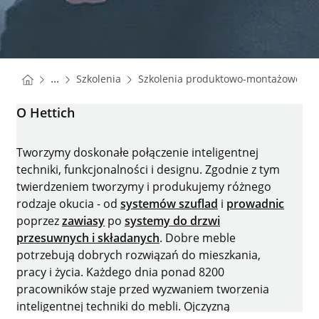
You are here:
Homepage
Ho
...
Szkolenia
Szkolenia produktowo-montażowe
Homepage
O Hettich
Tworzymy doskonałe połączenie inteligentnej
techniki, funkcjonalności i designu. Zgodnie z tym
twierdzeniem tworzymy i produkujemy różnego
rodzaje okucia - od
systemów szuflad
i
prowadnic
poprzez
zawiasy
po
systemy do drzwi
przesuwnych i składanych
. Dobre meble
potrzebują dobrych rozwiązań do mieszkania,
pracy i życia. Każdego dnia ponad 8200
pracowników staje przed wyzwaniem tworzenia
inteligentnej techniki do mebli. Ojczyzną