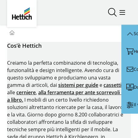
Skip to main content
Skip to page footer
Hettich
Aprire/chiu
Menu d
You are here:
Homepage
Sc
Cos’è Hettich
H
Creiamo la perfetta combinazione di tecnologia,
C
funzionalità e design intelligente. Avendo cura di
questo sviluppiamo e produciamo una vasta
gamma di articoli, dai
sistemi per guide
e
cassetti
D
alle
cerniere
,
alla ferramenta per ante scorrevoli e
a libro.
I mobili di un certo livello richiedono
Il
soluzioni altrettanto ricercate per la casa, il lavoro
e la vita. Giorno dopo giorno 8.200 collaboratrici e
collaboratori affrontano la sfida di sviluppare
tecniche sempre più intelligenti per il mobile. La
sede del gruppo Hettich è Kirchlengern, in