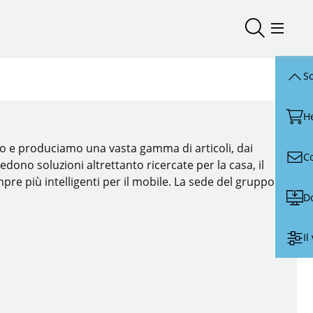
Aprire/chiu
Menu d
Sc
H
mo e produciamo una vasta gamma di articoli, dai
C
hiedono soluzioni altrettanto ricercate per la casa, il
mpre più intelligenti per il mobile. La sede del gruppo
D
Il