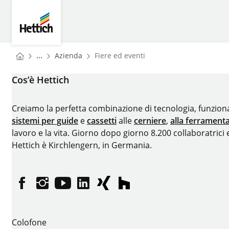
Skip to main content
Skip to page footer
Hettich
You are here:
Homepage
...
Azienda
Fiere ed eventi
Homepage
Cos’è Hettich
Creiamo la perfetta combinazione di tecnologia, funziona
sistemi per guide
e
cassetti
alle
cerniere
,
alla ferramenta
lavoro e la vita. Giorno dopo giorno 8.200 collaboratrici 
Hettich è Kirchlengern, in Germania.
Facebook
Instagram
YouTube
LinkedIn
XING
houzz
Colofone