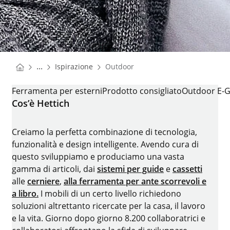
You are here:
Homepage
...
Ispirazione
Outdoor
Homepage
OUTDOOR
Ferramenta per esterni
Prodotto consigliato
Outdoor E-G
Cos’è Hettich
Creiamo la perfetta combinazione di tecnologia,
funzionalità e design intelligente. Avendo cura di
questo sviluppiamo e produciamo una vasta
gamma di articoli, dai
sistemi per guide
e
cassetti
alle
cerniere
,
alla ferramenta per ante scorrevoli e
a libro.
I mobili di un certo livello richiedono
soluzioni altrettanto ricercate per la casa, il lavoro
e la vita. Giorno dopo giorno 8.200 collaboratrici e