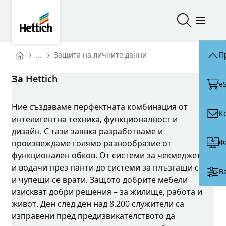
Skip to main content
Skip to page footer
Hettich
Отваряне/
Меню 
You are here:
...
Защита на личните данни
П
Homepage
За Hettich
e
Ние създаваме перфектната комбинация от
К
интелигентна техника, функционалност и
дизайн. С тази заявка разработваме и
Ф
произвеждаме голямо разнообразие от
функционален обков. От системи за чекмеджета
и водачи през панти до системи за плъзгащи се
В
и чупещи се врати. Защото добрите мебели
изискват добри решения – за жилище, работа и
живот. Ден след ден над 8.200 служители са
изправени пред предизвикателството да