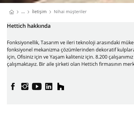
You are here:
Homepage
...
İletişim
Nihai müşteriler
Homepage
Hettich hakkında
Fonksiyonellik, Tasarım ve ileri teknoloji arasındaki mük
fonksiyonel mekanizma çözümlerinden dekoratif kulplara kad
için, Ofisiniz için ve Yaşam kaliteniz için. 8.200 çalışanımı
çalışmaktayız. Bir aile şirketi olan Hettich firmasının 
Facebook
Instagram
YouTube
linkedin
houzz
Künye
Veri koruma