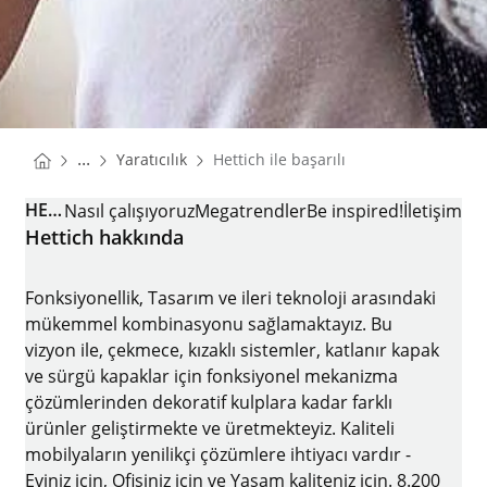
You are here:
Homepage
...
Yaratıcılık
Hettich ile başarılı
Homepage
HETTICH ILE BAŞARILI
Nasıl çalışıyoruz
Megatrendler
Be inspired!
İletişim
Hettich hakkında
Fonksiyonellik, Tasarım ve ileri teknoloji arasındaki
mükemmel kombinasyonu sağlamaktayız. Bu
vizyon ile, çekmece, kızaklı sistemler, katlanır kapak
ve sürgü kapaklar için fonksiyonel mekanizma
çözümlerinden dekoratif kulplara kadar farklı
ürünler geliştirmekte ve üretmekteyiz. Kaliteli
mobilyaların yenilikçi çözümlere ihtiyacı vardır -
Eviniz için, Ofisiniz için ve Yaşam kaliteniz için. 8.200