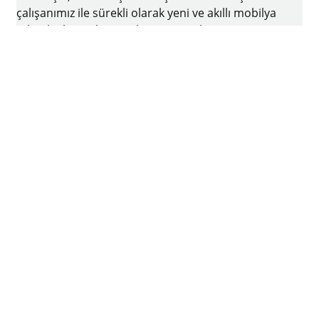
çalışanımız ile sürekli olarak yeni ve akıllı mobilya
teknolojileri geliştirmek ve üretmek için var
gücümüzle ve yenilikçi ruhu ile çalışmaktayız. Bir
aile şirketi olan Hettich firmasının merkezi
Almanya'nın Kirchlengern şehrinde bulunmaktadır
Facebook
Instagram
YouTube
linkedin
houzz
Künye
Veri koruma
Kullanım koşulları
Genel Ticari Koşullar