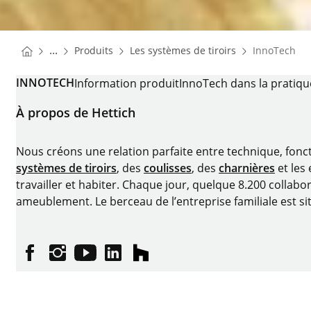
You are here:
Homepage
Homepage
...
Produits
Les systèmes de tiroirs
InnoTech
Homepage
INNOTECH
Information produit
InnoTech dans la pratiqu
À propos de Hettich
Nous créons une relation parfaite entre technique, fonc
systèmes de tiroirs
, des
coulisses
, des
charnières
et les
travailler et habiter. Chaque jour, quelque 8.200 collabor
ameublement. Le berceau de l’entreprise familiale est si
Facebook
Instagram
YouTube
linkedin
houzz
Imprimer