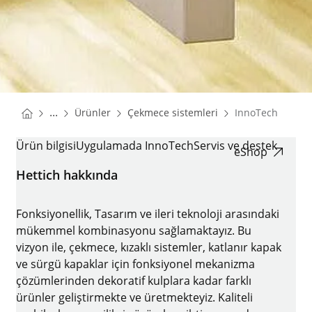
You are here:
Homepage
Homepage
...
Ürünler
Çekmece sistemleri
InnoTech
Homepage
INNOTECH
Ürün bilgisi
Uygulamada InnoTech
Servis ve destek
eShop
Hettich hakkında
Fonksiyonellik, Tasarım ve ileri teknoloji arasındaki
mükemmel kombinasyonu sağlamaktayız. Bu
vizyon ile, çekmece, kızaklı sistemler, katlanır kapak
ve sürgü kapaklar için fonksiyonel mekanizma
çözümlerinden dekoratif kulplara kadar farklı
ürünler geliştirmekte ve üretmekteyiz. Kaliteli