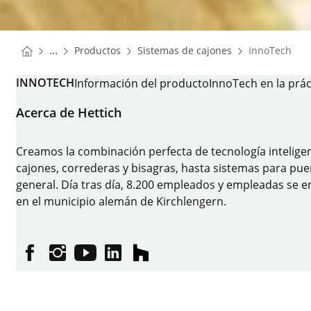
You are here:
Homepage
Homepage
...
Productos
Sistemas de cajones
InnoTech
Homepage
INNOTECH
Información del producto
InnoTech en la prác
Acerca de Hettich
Creamos la combinación perfecta de tecnología intelige
cajones, correderas y bisagras, hasta sistemas para puer
general. Día tras día, 8.200 empleados y empleadas se en
en el municipio alemán de Kirchlengern.
Facebook
Instagram
YouTube
linkedin
houzz
Pie de imprenta