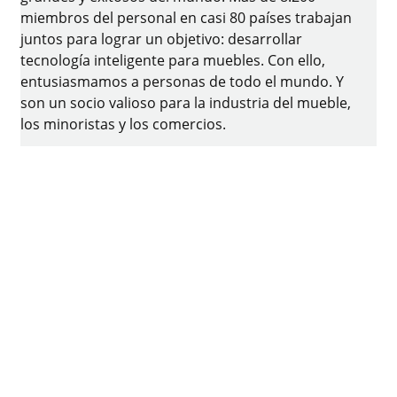
miembros del personal en casi 80 países trabajan
juntos para lograr un objetivo: desarrollar
tecnología inteligente para muebles. Con ello,
entusiasmamos a personas de todo el mundo. Y
son un socio valioso para la industria del mueble,
los minoristas y los comercios.
La marca Hettich representa valores consistentes:
calidad e innovación. Para la fiabilidad y la cercanía
a los clientes. A pesar de nuestro tamaño y
relevancia internacional, Hettich ha sido un
negocio familiar. Independientemente de los
inversionistas, tenemos una mano libre para dar
forma a nuestro futuro con un enfoque en el
elemento humano y la sostenibilidad.
Facebook
Instagram
YouTube
linkedin
houzz