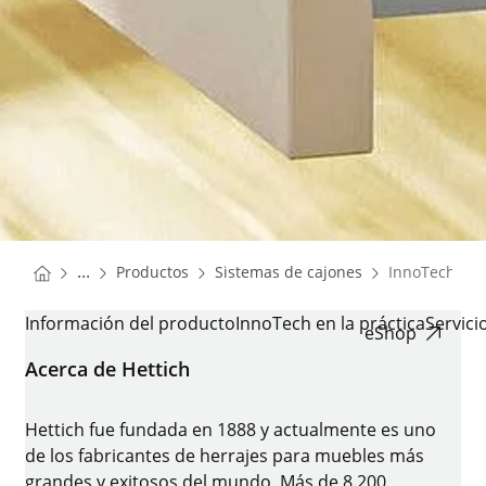
You are here:
Homepage
Homepage
...
Productos
Sistemas de cajones
InnoTech
Homepage
INNOTECH
Información del producto
InnoTech en la práctica
Servici
eShop
Acerca de Hettich
Hettich fue fundada en 1888 y actualmente es uno
de los fabricantes de herrajes para muebles más
grandes y exitosos del mundo. Más de 8.200