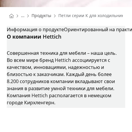
You are here:
Homepage
...
Продукты
Петли серии К для холодильников
Homepage
ПЕТЛИ СЕРИИ К ДЛЯ ХОЛОДИЛЬНИКОВ
Информация о продукте
Ориентированный на практи
О компании Hettich
Совершенная техника для мебели – наша цель.
Во всем мире бренд Hettich ассоциируется с
качеством, инновациями, надежностью и
близостью к заказчикам. Каждый день более
8.200 сотрудников компании вкладывают свои
знания в развитие умной техники для мебели.
Компания Hettich располагается в немецком
городе Кирхленгерн.
Instagram
YouTube