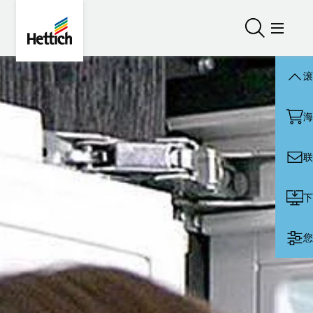
Skip to main content
Skip to page footer
Hettich
打开/关闭
打开/
滚
海
联
下
您