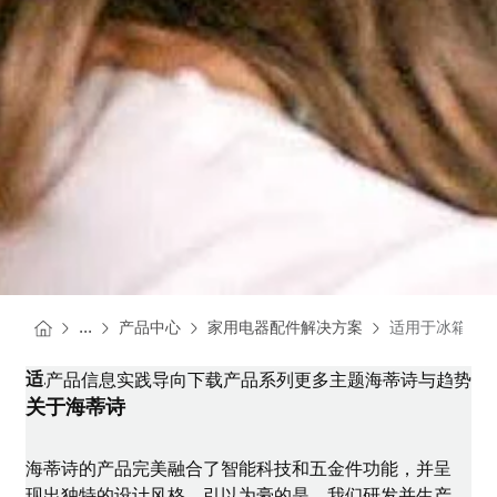
You are here:
Homepage
Homepage
...
产品中心
家用电器配件解决方案
适用于冰箱的 K
Homepage
适用于冰箱的 K 铰链
产品信息
实践导向
下载
产品系列
更多主题
海蒂诗与趋势
关于海蒂诗
海蒂诗的产品完美融合了智能科技和五金件功能，并呈
现出独特的设计风格。引以为豪的是，我们研发并生产