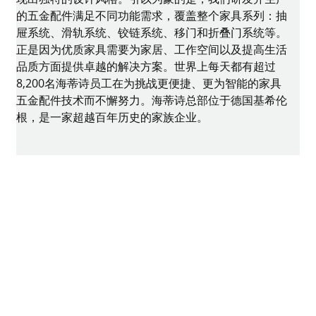
的五金配件满足不同功能需求，覆盖整个家具系列：抽
屉系统、滑轨系统、铰链系统、移门和折叠门系统等。
正是因为优质家具需要为家居、工作空间以及提高生活
品质方面提供卓越的解决方案。世界上每天都有超过
8,200名海蒂诗员工在为挑战更便捷、更为智能的家具
五金配件技术而不懈努力。海蒂诗总部位于德国基希伦
根，是一家超越百年历史的家族企业。
海蒂诗于1999年进入中国市场，成立海蒂诗五金配件
（上海）有限公司。深耕中国的厨房、住宅、办公家具
领域，同时也涉猎中国的地产及酒店工程项目。连续多
年荣获中国橱柜行业十大五金品牌。在过去的二十多年
里，海蒂诗在中国市场经历了飞速的发展，成为最早为
国内消费者熟知并喜爱的世界顶级五金品牌之一。今
天，海蒂诗遍布中国的网络确保与中国家具制造企业、
专业零售商、贸易商的紧密合作，随时提供海蒂诗的高
品质产品与解决方案，从而满足每一位中国消费者对美
好居家生活的追求。