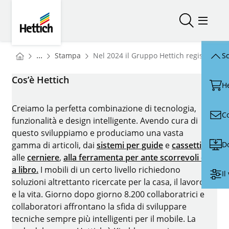
Skip to main content
Skip to page footer
Hettich
Aprire/chiu
Menu d
You are here:
Homepage
...
Stampa
Nel 2024 il Gruppo Hettich registra un 
Sc
Homepage
Cos’è Hettich
H
Creiamo la perfetta combinazione di tecnologia,
C
funzionalità e design intelligente. Avendo cura di
questo sviluppiamo e produciamo una vasta
D
gamma di articoli, dai
sistemi per guide
e
cassetti
alle
cerniere
,
alla ferramenta per ante scorrevoli e
a libro.
I mobili di un certo livello richiedono
Il
soluzioni altrettanto ricercate per la casa, il lavoro
e la vita. Giorno dopo giorno 8.200 collaboratrici e
collaboratori affrontano la sfida di sviluppare
tecniche sempre più intelligenti per il mobile. La