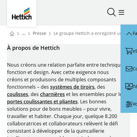
Skip to main content
Skip to page footer
Hettich
Ouvrir/fer
Ouvrir
You are here:
Homepage
...
Presse
Le groupe Hettich a enregistré une augm
Fa
Homepage
À propos de Hettich
e
Nous créons une relation parfaite entre technique,
C
fonction et design. Avec cette exigence nous
créons et produisons de multiples composants
T
fonctionnels – des
systèmes de tiroirs
, des
coulisses
, des
charnières
et les ensembles pour les
portes coulissantes et pliantes
. Les bonnes
Vo
solutions pour de bons meubles – pour vivre,
travailler et habiter. Chaque jour, quelque 8.200
collaboratrices et collaborateurs relèvent le défi
consistant à développer de la quincaillerie