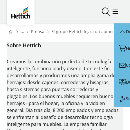
Skip to main content
Skip to page footer
Hettich
Abrir/cerr
Abrir/
You are here:
Homepage
...
Prensa
El grupo Hettich logra un aumento del 
De
Homepage
Sobre Hettich
H
Creamos la combinación perfecta de tecnología
C
inteligente, funcionalidad y diseño. Con este fin,
desarrollamos y producimos una amplia gama de
D
herrajes: desde cajones, correderas y bisagras,
hasta sistemas para puertas correderas y
plegables. Los buenos muebles requieren buenos
Su
herrajes - para el hogar, la oficina y la vida en
general. Día tras día, 8.200 empleados y empleadas
se enfrentan al desafío de desarrollar tecnología
inteligente para muebles. La empresa familiar