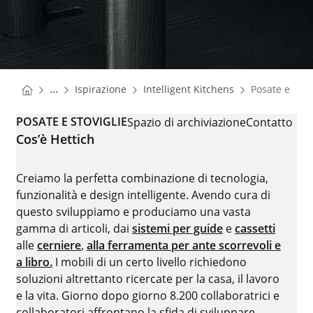
You are here:
Homepage
Homepage
...
Ispirazione
Intelligent Kitchens
Posate e stov
Homepage
POSATE E STOVIGLIE
Spazio di archiviazione
Contatto
Cos’è Hettich
Creiamo la perfetta combinazione di tecnologia,
funzionalità e design intelligente. Avendo cura di
questo sviluppiamo e produciamo una vasta
gamma di articoli, dai
sistemi per guide
e
cassetti
alle
cerniere
,
alla ferramenta per ante scorrevoli e
a libro.
I mobili di un certo livello richiedono
soluzioni altrettanto ricercate per la casa, il lavoro
e la vita. Giorno dopo giorno 8.200 collaboratrici e
collaboratori affrontano la sfida di sviluppare