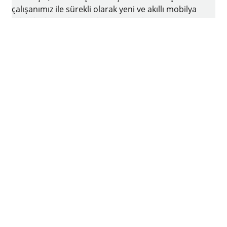
çalışanımız ile sürekli olarak yeni ve akıllı mobilya
teknolojileri geliştirmek ve üretmek için var
gücümüzle ve yenilikçi ruhu ile çalışmaktayız. Bir
aile şirketi olan Hettich firmasının merkezi
Almanya'nın Kirchlengern şehrinde bulunmaktadır
Facebook
Instagram
YouTube
linkedin
houzz
Künye
Veri koruma
Kullanım koşulları
Genel Ticari Koşullar