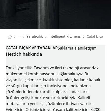
You are here:
Homepage
Homepage
...
Yaratıcılık
Intelligent Kitchens
Çatal bıçak ve
Homepage
ÇATAL BIÇAK VE TABAKLAR
Saklama alanı
İletişim
Hettich hakkında
Fonksiyonellik, Tasarım ve ileri teknoloji arasındaki
mükemmel kombinasyonu sağlamaktayız. Bu
vizyon ile, çekmece, kızaklı sistemler, katlanır kapak
ve sürgü kapaklar için fonksiyonel mekanizma
çözümlerinden dekoratif kulplara kadar farklı
ürünler geliştirmekte ve üretmekteyiz. Kaliteli
mobilyaların yenilikçi çözümlere ihtiyacı vardır -
Eviniz için, Ofisiniz için ve Yaşam kaliteniz için. 8.200