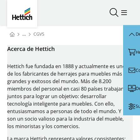
Skip to main content
Skip to page footer
Hettich
Abrir/cerr
Abrir/
You are here:
...
CGVS
De
Homepage
Acerca de Hettich
H
Hettich fue fundada en 1888 y actualmente es uno
C
de los fabricantes de herrajes para muebles más
grandes y exitosos del mundo. Más de 8.200
D
miembros del personal en casi 80 países trabajan
juntos para lograr un objetivo: desarrollar
tecnología inteligente para muebles. Con ello,
Su
entusiasmamos a personas de todo el mundo. Y
son un socio valioso para la industria del mueble,
los minoristas y los comercios.
La marca Hettich representa valores consistentes: