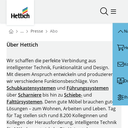
Skip to main content
Skip to page footer
Hettich
Suche öffn
Menü ö
You are here:
Startseite
...
Presse
Abo
N
Startseite
Über Hettich
H
Wir schaffen die perfekte Verbindung aus
K
intelligenter Technik, Funktionalität und Design.
Mit diesem Anspruch entwickeln und produzieren
D
wir verschiedene Funktionsbeschläge. Von
Schubkastensystemen
und
Führungssystemen
über
Scharniere
bis hin zu
Schiebe-
und
Ih
Falttürsystemen
. Denn gute Möbel brauchen gute
Lösungen – zum Wohnen, Arbeiten und Leben. Tag
für Tag stellen sich rund 8.200 Kolleginnen und
Kollegen der Herausforderung, intelligente Technik