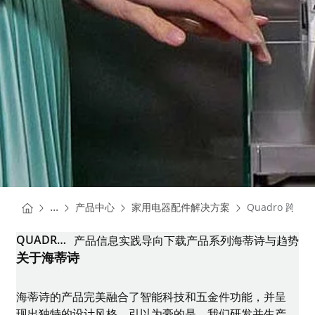
You are here:
Homepage
Homepage
...
产品中心
家用电器配件解决方案
Quadro 跨卓 
Homepage
QUADRO 跨卓 COMPACT 冰箱滑轨
产品信息
实践导向
下载
产品系列
海蒂诗与趋势
关于海蒂诗
海蒂诗的产品完美融合了智能科技和五金件功能，并呈
现出独特的设计风格。引以为豪的是，我们研发并生产