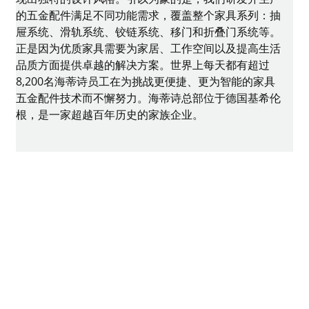
的五金配件满足不同功能需求，覆盖整个家具系列：抽
屉系统、滑轨系统、铰链系统、移门和折叠门系统等。
正是因为优质家具需要为家居、工作空间以及提高生活
品质方面提供卓越的解决方案。世界上每天都有超过
8,200名海蒂诗员工在为挑战更便捷、更为智能的家具
五金配件技术而不懈努力。海蒂诗总部位于德国基希伦
根，是一家超越百年历史的家族企业。
海蒂诗于1999年进入中国市场，成立海蒂诗五金配件
（上海）有限公司。深耕中国的厨房、住宅、办公家具
领域，同时也涉猎中国的地产及酒店工程项目。连续多
年荣获中国橱柜行业十大五金品牌。在过去的二十多年
里，海蒂诗在中国市场经历了飞速的发展，成为最早为
国内消费者熟知并喜爱的世界顶级五金品牌之一。今
天，海蒂诗遍布中国的网络确保与中国家具制造企业、
专业零售商、贸易商的紧密合作，随时提供海蒂诗的高
品质产品与解决方案，从而满足每一位中国消费者对美
好居家生活的追求。