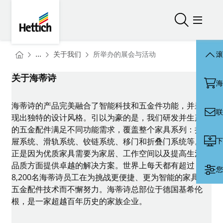
Skip to main content
Skip to page footer
Hettich
打开/关闭
打开/
You are here:
Homepage
...
关于我们
所举办的展会与活动
滚
Homepage
关于海蒂诗
海
海蒂诗的产品完美融合了智能科技和五金件功能，并呈
联
现出独特的设计风格。引以为豪的是，我们研发并生产
的五金配件满足不同功能需求，覆盖整个家具系列：抽
下
屉系统、滑轨系统、铰链系统、移门和折叠门系统等。
正是因为优质家具需要为家居、工作空间以及提高生活
品质方面提供卓越的解决方案。世界上每天都有超过
您
8,200名海蒂诗员工在为挑战更便捷、更为智能的家具
五金配件技术而不懈努力。海蒂诗总部位于德国基希伦
根，是一家超越百年历史的家族企业。