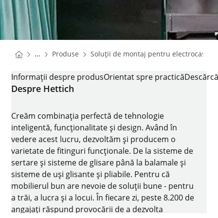
You are here:
Homepage
...
Produse
Soluții de montaj pentru electrocasnic
Homepage
GLISIERE PENTRU FRIGIDERE QUADRO COMPACT
Informații despre produs
Orientat spre practică
Descărcă
Despre Hettich
Creăm combinația perfectă de tehnologie
inteligentă, funcționalitate și design. Având în
vedere acest lucru, dezvoltăm și producem o
varietate de fitinguri funcționale. De la sisteme de
sertare și sisteme de glisare până la balamale și
sisteme de uși glisante și pliabile. Pentru că
mobilierul bun are nevoie de soluții bune - pentru
a trăi, a lucra și a locui. În fiecare zi, peste 8.200 de
angajați răspund provocării de a dezvolta