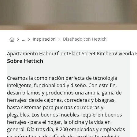
You are here:
Homepage
...
Inspiración
Diseñado con Hettich
Homepage
DISEÑADO CON HETTICH
Apartamento Habourfront
Plant Street Kitchen
Vivienda 
Sobre Hettich
Creamos la combinación perfecta de tecnología
inteligente, funcionalidad y diseño. Con este fin,
desarrollamos y producimos una amplia gama de
herrajes: desde cajones, correderas y bisagras,
hasta sistemas para puertas correderas y
plegables. Los buenos muebles requieren buenos
herrajes - para el hogar, la oficina y la vida en
general. Día tras día, 8.200 empleados y empleadas
se enfrentan al desafío de desarrollar tecnología