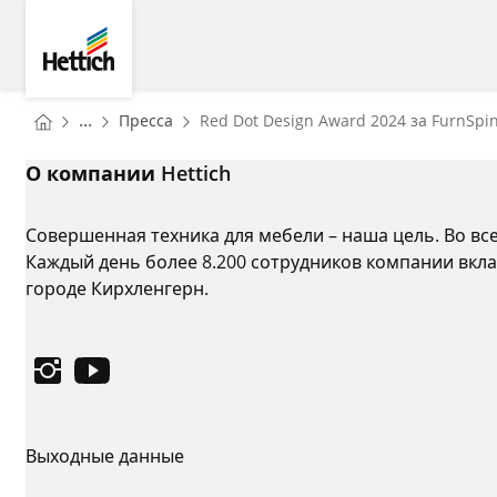
Skip to main content
Skip to page footer
Hettich
You are here:
Homepage
...
Пресса
Red Dot Design Award 2024 за FurnSpin
Homepage
О компании Hettich
Совершенная техника для мебели – наша цель. Во вс
Каждый день более 8.200 сотрудников компании вкла
городе Кирхленгерн.
Instagram
YouTube
Выходные данные