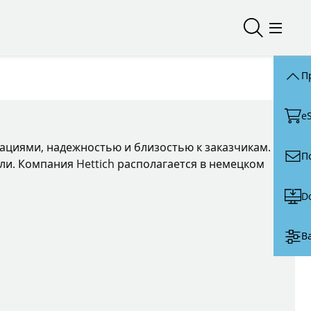
Открыть/з
Откры
П
e
вациями, надежностью и близостью к заказчикам.
П
ли. Компания Hettich располагается в немецком
D
В