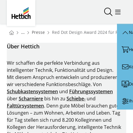
Skip to main content
Skip to page footer
Hettich
Suche öffn
Menü ö
You are here:
Startseite
...
Presse
Red Dot Design Award 2024 für FurnSpin
N
Startseite
Über Hettich
H
Wir schaffen die perfekte Verbindung aus
K
intelligenter Technik, Funktionalität und Design.
Mit diesem Anspruch entwickeln und produzieren
D
wir verschiedene Funktionsbeschläge. Von
Schubkastensystemen
und
Führungssystemen
über
Scharniere
bis hin zu
Schiebe-
und
Ih
Falttürsystemen
. Denn gute Möbel brauchen gute
Lösungen – zum Wohnen, Arbeiten und Leben. Tag
für Tag stellen sich rund 8.200 Kolleginnen und
Kollegen der Herausforderung, intelligente Technik